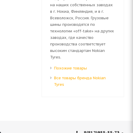
на наших собственных заводах
в г. Нокиа, Финляндия, и в г.
Всеволожск, Россия. Грузовые
шины производятся по
технологии «off-take» на других
заводах, где качество
производства соответствует
высоким стандартам Nokian
Tyres.
Похожие товары
Все товары бренда Nokian
Tyres
8(812)955-55-73
е