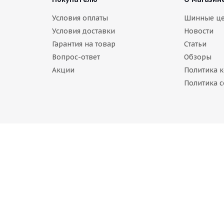
Условия оплаты
Шинные ц
аличии
Условия доставки
Новости
уб.
Гарантия на товар
Статьи
Вопрос-ответ
Обзоры
Акции
Политика 
Политика c
pasal Winter Stud 225/60 R18 104T
Нет в наличии