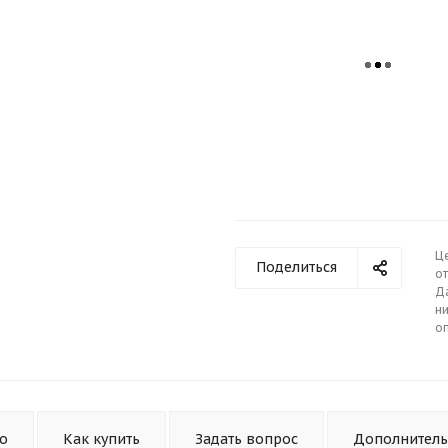
Ц
Поделиться
от
Д
ни
о
то
Как купить
Задать вопрос
Дополнител