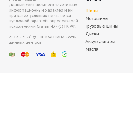
Данный сайт носит исключительно
информационный характер и ни
Шины
при каких условиях не является
Нет в н
Мотошины
публичной офертой, определяемой
Грузовые шины
15 361
р
положениями Статьи 437 (2) ГК РФ.
Диски
2014 - 2026 © СВЕЖАЯ ШИНА - сеть
Аккумуляторы
шинных центров
Масла
Bridgestone Blizzak Spike-03 225/60 R18 104T
Com
В наличии (осталось 5 шт.)