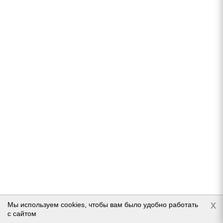
Ikon Nordman 7 SUV 265/65 R17 116T
В наличии (осталось 5 шт.)
11 302
руб.
Подробнее
Ikon NORDMAN 8 SUV 265/65 R17 116T
x
Мы используем cookies, чтобы вам было удобно работать
с сайтом