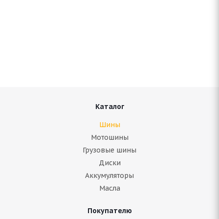
Antares Grip 60 ice 265/65 R17 112S
Нет в наличии
9 350
руб.
Подробнее
Каталог
Шины
Мотошины
Грузовые шины
Диски
Аккумуляторы
Масла
Покупателю