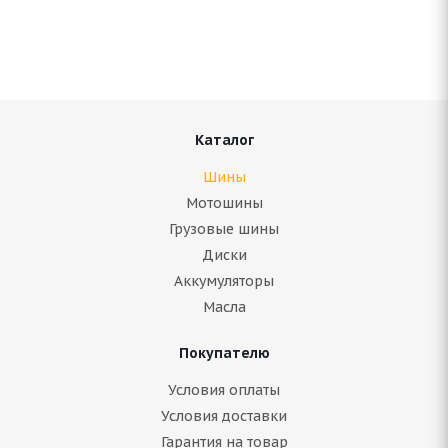
Нет в наличии
Подробнее
Каталог
Шины
Мотошины
Грузовые шины
Диски
Аккумуляторы
Масла
Покупателю
Amtel NordMaster Evo 185/65 R14 82T
Условия оплаты
Условия доставки
Нет в наличии
Гарантия на товар