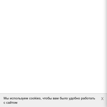
Gislaved NordFrost 200 HD 185/65 R14 90T (уценка)
В наличии (менее 4 шт.)
5 655
руб.
Подробнее
x
Мы используем cookies, чтобы вам было удобно работать
с сайтом