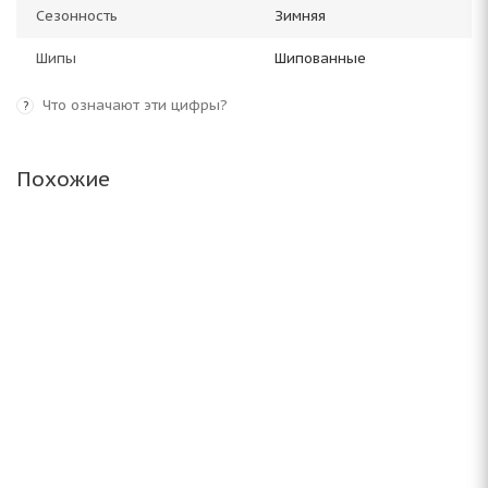
Сезонность
Зимняя
Шипы
Шипованные
Что означают эти цифры?
?
Похожие
Amtel NordMaster 185/65 R14 86Q