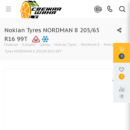
Nokian Tyres NORDMAN 8 205/65
R16 99T
Главная
-
Каталог
-
Шины
-
Nokian Tyres
-
Nordman 8
-
Nokian
Tyres NORDMAN 8 205/65 R16 99T
0
0
0