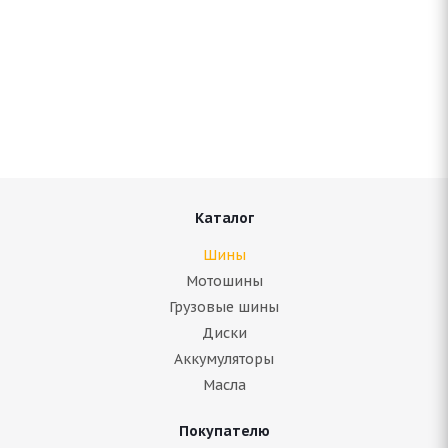
Antares Grip 60 ice 205/65 R16 95T
Нет в наличии
5 780
руб.
Подробнее
Каталог
Шины
Мотошины
Грузовые шины
Диски
Аккумуляторы
Масла
Покупателю