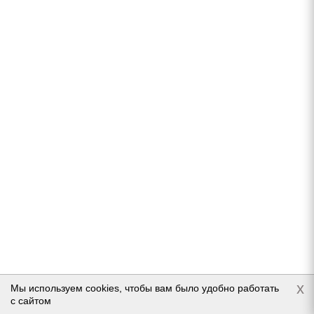
HiFly Ice-Transit 205/65 R16C 107/105T
Нет в наличии
6 550
руб.
Подробнее
x
Мы используем cookies, чтобы вам было удобно работать
с сайтом