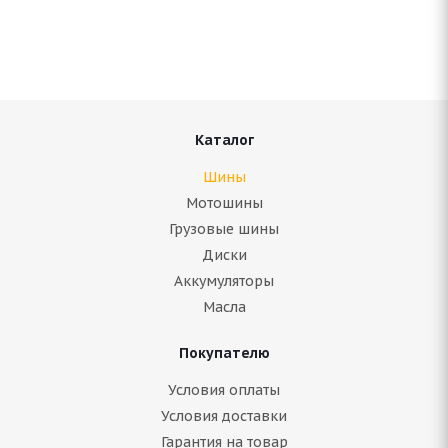
Нет в наличии
Подробнее
Каталог
Шины
Мотошины
Грузовые шины
Диски
Аккумуляторы
Масла
Покупателю
Bridgestone Blizzak Spike-02 235/60 R16 100T
Условия оплаты
Условия доставки
Нет в наличии
Гарантия на товар