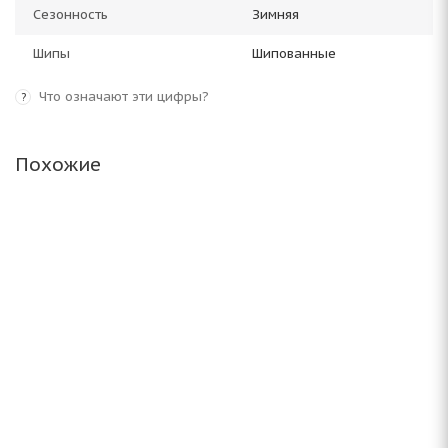
Сезонность
Зимняя
Шипы
Шипованные
Что означают эти цифры?
?
Похожие
Bridgestone Blizzak Spike-01 235/60 R16 100T