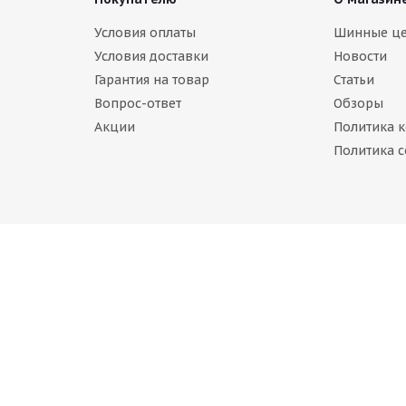
Continental Ice Contact 3 TA 215/55 R18 99T
Условия оплаты
Шинные ц
Условия доставки
Новости
В наличии (менее 4 шт.)
Гарантия на товар
Статьи
24 660
руб.
Вопрос-ответ
Обзоры
Акции
Политика 
Политика c
diant Snow Cross 2 215/55 R18 99T
В наличии (осталось 5 шт.)