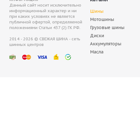
Данный сайт носит исключительно
CONTINENTAL ContiIceContact 2 SUV 215/55 R18 99T
информационный характер и ни
Шины
при каких условиях не является
Мотошины
публичной офертой, определяемой
В наличии (менее 4 шт.)
Грузовые шины
положениями Статьи 437 (2) ГК РФ.
9 540
руб.
Диски
2014 - 2026 © СВЕЖАЯ ШИНА - сеть
Аккумуляторы
шинных центров
Масла
Continental IceContact 2 SUV 215/55 R18 99T
Cor
Нет в наличии