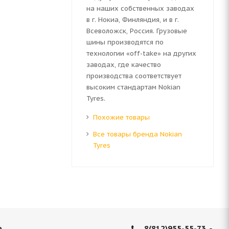
на наших собственных заводах
в г. Нокиа, Финляндия, и в г.
Всеволожск, Россия. Грузовые
шины производятся по
технологии «off-take» на других
заводах, где качество
производства соответствует
высоким стандартам Nokian
Tyres.
Похожие товары
Все товары бренда Nokian
Tyres
8(812)955-55-73
е