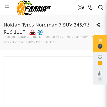
Nokian Tyres Nordman 7 SUV 245/75
R16 111T
Главная
-
Каталог
-
Шины
-
Nokian Tyres
-
Nordman 7 SUV
-
Nokian
Tyres Nordman 7 SUV 245/75 R16 111T
0
0
0