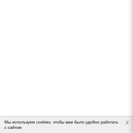
Sailun RoadX RXFrost WH12 245/75 R16 111S
Нет в наличии
8 630
руб.
Подробнее
x
Мы используем cookies, чтобы вам было удобно работать
с сайтом