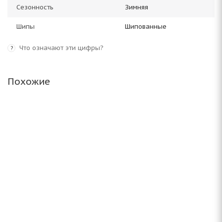
Сезонность
Зимняя
Шипы
Шипованные
Что означают эти цифры?
?
Похожие
ARIVO ICE CLAW ARW8 245/75 R16 111T