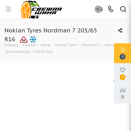
Nokian Tyres Nordman 7 205/65
R16
Главная
-
Каталог
-
Шины
-
Nokian Tyres
-
Nordman 7
-
Nokian
Tyres Nordman 7 205/65 R16
0
0
0