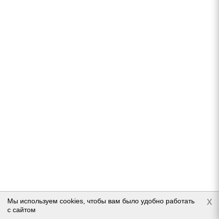
HiFly Ice-Transit 205/65 R16C 107/105T
Нет в наличии
6 550
руб.
Подробнее
x
Мы используем cookies, чтобы вам было удобно работать
с сайтом
Ikon Autograph Ice 9 205/65 R16 95T