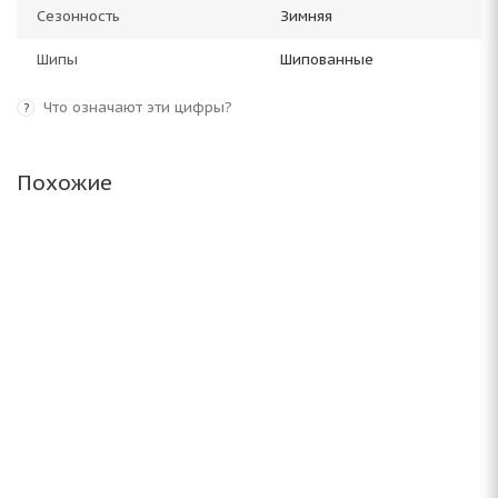
Сезонность
Зимняя
Шипы
Шипованные
Что означают эти цифры?
?
Похожие
Antares Grip 60 ice 205/65 R16 95T