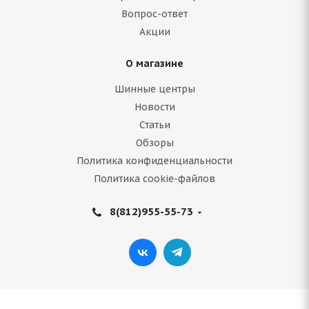
Вопрос-ответ
6 953
руб.
Акции
Подробнее
О магазине
Шинные центры
Новости
Статьи
Обзоры
Политика конфиденциальности
Политика cookie-файлов
8(812)955-55-73
Armstrong SKI-TRAC S 205/65 R16 95T
В наличии (осталось 5 шт.)
7 380
руб.