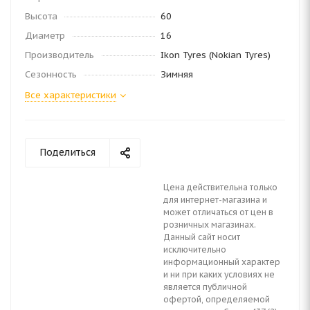
Высота
60
Диаметр
16
Производитель
Ikon Tyres (Nokian Tyres)
Сезонность
Зимняя
Все характеристики
Поделиться
Цена действительна только
для интернет-магазина и
может отличаться от цен в
розничных магазинах.
Данный сайт носит
исключительно
информационный характер
и ни при каких условиях не
является публичной
офертой, определяемой