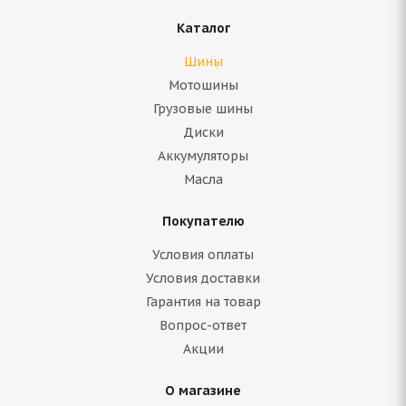
Каталог
Шины
Мотошины
Грузовые шины
Диски
Аккумуляторы
Масла
Покупателю
Bridgestone ICE 225/60 R16 98S
Условия оплаты
Условия доставки
Нет в наличии
Гарантия на товар
9 700
руб.
Вопрос-ответ
Акции
Подробнее
О магазине