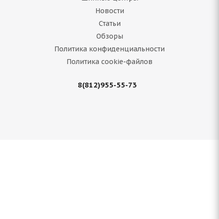
Новости
Статьи
Обзоры
Политика конфиденциальности
Политика cookie-файлов
8(812)955-55-73
Hankook Winter i Pike RS2 W429 205/50 R16 87T
Нет в наличии
10 030
руб.
Подробнее