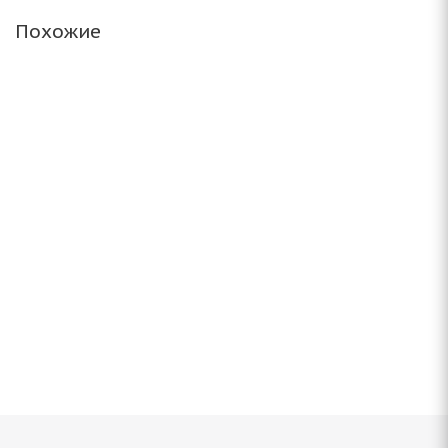
Похожие
Bridgestone Blizzak Spike-01 205/50 R16 87T
Нет в наличии
Подробнее