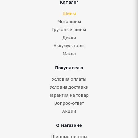
Каталог
Шины
Мотошины
Грузовые шины
Диски
Аккумуляторы
Масла
Покупателю
Goodride IceMaster Spike Z-506 205/50 R16 87T
Условия оплаты
Условия доставки
Нет в наличии
Гарантия на товар
5 699
руб.
Вопрос-ответ
Акции
Подробнее
О магазине
Шинные центры