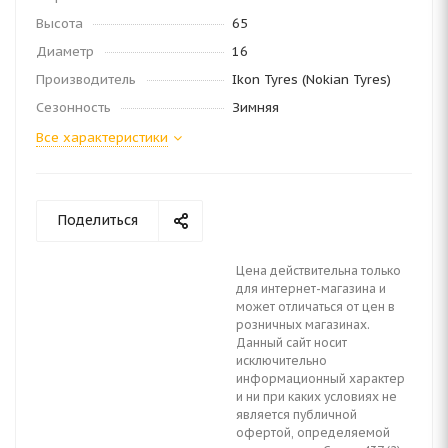
Высота
65
Диаметр
16
Производитель
Ikon Tyres (Nokian Tyres)
Сезонность
Зимняя
Все характеристики
Поделиться
Цена действительна только
для интернет-магазина и
может отличаться от цен в
розничных магазинах.
Данный сайт носит
исключительно
информационный характер
и ни при каких условиях не
является публичной
офертой, определяемой