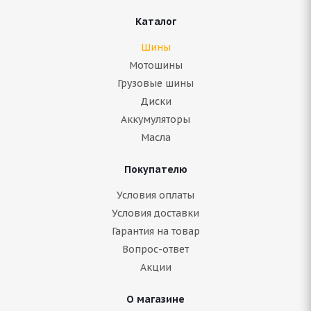
Подробнее
Каталог
Шины
Мотошины
Грузовые шины
Диски
Аккумуляторы
Масла
Покупателю
Antares Grip 20 215/65 R16C 109/107Q
Условия оплаты
Условия доставки
Гарантия на товар
Нет в наличии
Вопрос-ответ
6 819
руб.
Акции
Подробнее
О магазине