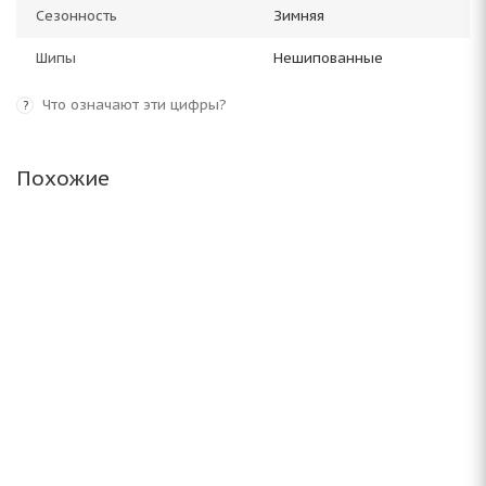
Сезонность
Зимняя
Шипы
Нешипованные
Что означают эти цифры?
?
Похожие
Antares Grip 20 245/60 R18 105S