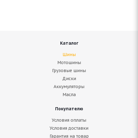
Нет в наличии
8 080
руб.
Подробнее
Каталог
Шины
Мотошины
Грузовые шины
Диски
Аккумуляторы
Масла
Покупателю
ARIVO Winmaster ARW 2 245/60 R18 105H
Условия оплаты
Условия доставки
Гарантия на товар
В наличии (менее 4 шт.)