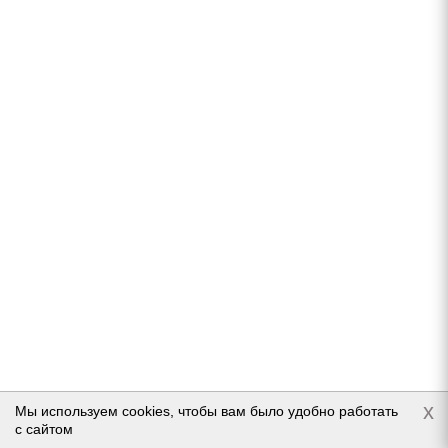
Подробнее
Michelin X-Ice Snow SUV 245/60 R18 105T
В наличии (менее 4 шт.)
15 630
руб.
x
Мы используем cookies, чтобы вам было удобно работать
Подробнее
с сайтом