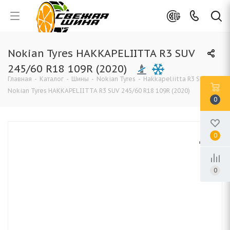
Nokian Tyres HAKKAPELIITTA R3 SUV
245/60 R18 109R (2020)
Главная
-
Каталог
-
Шины
-
Nokian Tyres
-
Hakkapeliitta R3 SUV
-
Nokian Tyres HAKKAPELIITTA R3 SUV 245/60 R18 109R (2020)
0
0
0