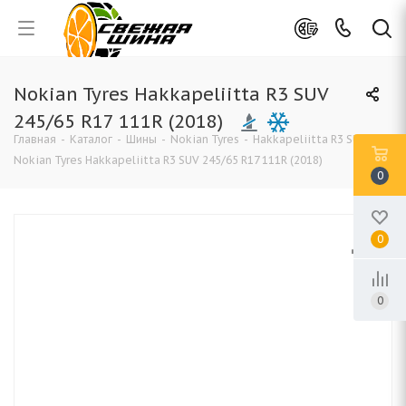
Nokian Tyres Hakkapeliitta R3 SUV
245/65 R17 111R (2018)
Главная
-
Каталог
-
Шины
-
Nokian Tyres
-
Hakkapeliitta R3 SUV
-
Nokian Tyres Hakkapeliitta R3 SUV 245/65 R17 111R (2018)
0
0
0