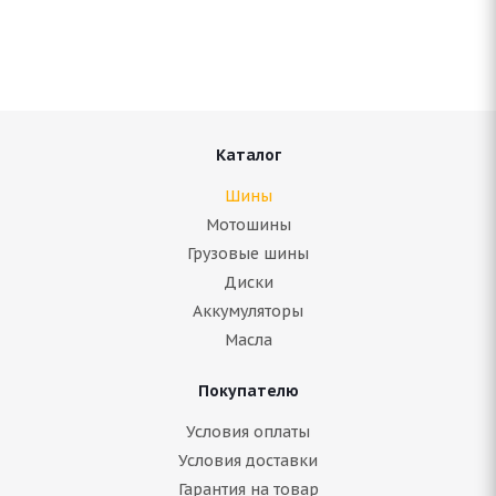
Нет в наличии
Подробнее
Каталог
Шины
Мотошины
Грузовые шины
Диски
Аккумуляторы
Масла
Покупателю
ARIVO Winmaster ARW 2 245/65 R17 107S
Условия оплаты
Условия доставки
Нет в наличии
Гарантия на товар