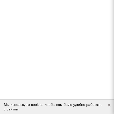
Подробнее
Ikon NORDMAN RS2 SUV 245/65 R17 111R
В наличии (осталось 5 шт.)
11 682
руб.
x
Мы используем cookies, чтобы вам было удобно работать
с сайтом
Подробнее