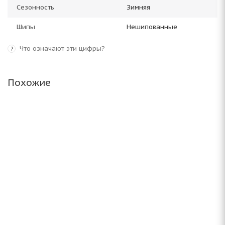
Сезонность
Зимняя
Шипы
Нешипованные
Что означают эти цифры?
?
Похожие
Antares Grip 20 245/65 R17 111S