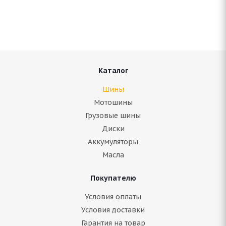
В наличии (менее 4 шт.)
10 368
руб.
Подробнее
Каталог
Шины
Мотошины
Грузовые шины
Диски
Аккумуляторы
Масла
Покупателю
Bridgestone Blizzak DM V2 265/50 R19 110T
Условия оплаты
Условия доставки
Гарантия на товар
Нет в наличии