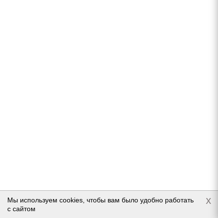
Kapsen RW501 265/50 R19 110H
Нет в наличии
Подробнее
x
Мы используем cookies, чтобы вам было удобно работать
с сайтом