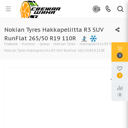
Nokian Tyres Hakkapeliitta R3 SUV
RunFlat 265/50 R19 110R
Главная
-
Каталог
-
Шины
-
Nokian Tyres
-
Hakkapeliitta R3 SUV
-
Nokian Tyres Hakkapeliitta R3 SUV RunFlat 265/50 R19 110R
0
0
0