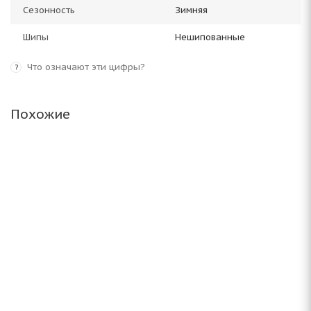
Сезонность
Зимняя
Шипы
Нешипованные
Что означают эти цифры?
?
Похожие
ARIVO Winmaster ProX ARW 5 265/50 R19 110H