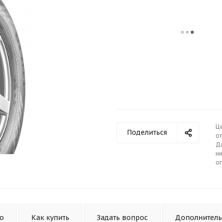
Ц
Поделиться
от
Д
ни
о
то
Как купить
Задать вопрос
Дополнител