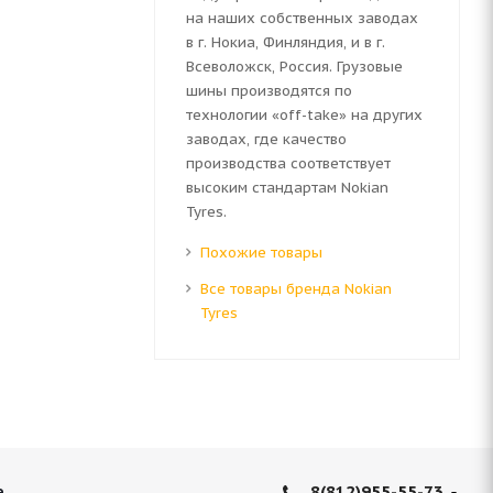
на наших собственных заводах
в г. Нокиа, Финляндия, и в г.
Всеволожск, Россия. Грузовые
шины производятся по
технологии «off-take» на других
заводах, где качество
производства соответствует
высоким стандартам Nokian
Tyres.
Похожие товары
Все товары бренда Nokian
Tyres
8(812)955-55-73
е