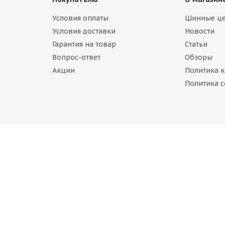
estone Blizzak DM-V1 275/40 R20 106R
Условия оплаты
Шинные ц
Условия доставки
Новости
т в наличии
Гарантия на товар
Статьи
Вопрос-ответ
Обзоры
Акции
Политика 
Политика c
estone Blizzak DM-V3 275/40 R20 106T
т в наличии