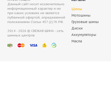
Данный сайт носит исключительно
Bridgestone Blizzak DM V3 275/40 R20 106T
Bridg
информационный характер и ни
Шины
при каких условиях не является
Мотошины
публичной офертой, определяемой
Нет в наличии
Не
Грузовые шины
положениями Статьи 437 (2) ГК РФ.
38 017
руб.
Диски
2014 - 2026 © СВЕЖАЯ ШИНА - сеть
Аккумуляторы
шинных центров
Масла
Bridg
Не