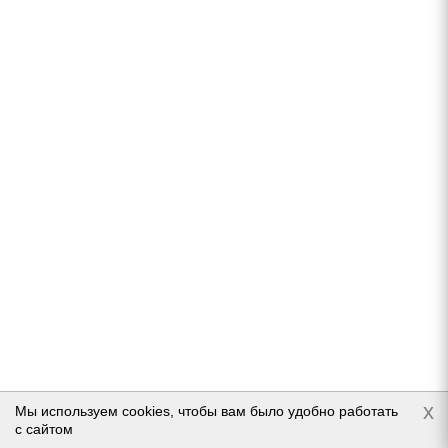
Goodyear Eagle F1 Asymmetric SUV AT 255/55 R19
111W
Нет в наличии
Подробнее
x
Мы используем cookies, чтобы вам было удобно работать
с сайтом