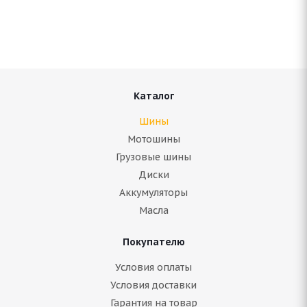
В наличии (менее 4 шт.)
10 190
руб.
Подробнее
Каталог
Шины
Мотошины
Грузовые шины
Диски
Аккумуляторы
Масла
Покупателю
ARIVO Winmaster ProX ARW 5 255/55 R19 111H
Условия оплаты
Условия доставки
Гарантия на товар
В наличии (менее 4 шт.)