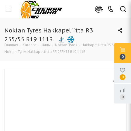
Nokian Tyres Hakkapeliitta R3
255/55 R19 111R
Главная
-
Каталог
-
Шины
-
Nokian Tyres
-
Hakkapeliitta R3 SUV
-
Nokian Tyres Hakkapeliitta R3 255/55 R19 111R
0
0
0