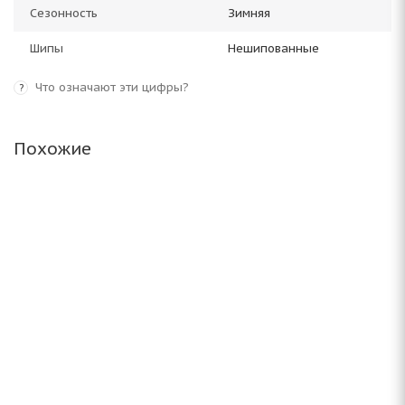
Сезонность
Зимняя
Шипы
Нешипованные
Что означают эти цифры?
?
Похожие
ARIVO Winmaster ARW 2 255/55 R19 111H