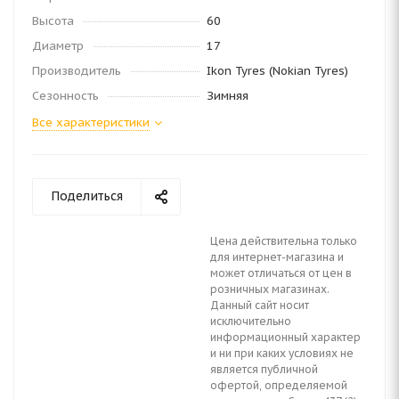
Высота
60
Диаметр
17
Производитель
Ikon Tyres (Nokian Tyres)
Сезонность
Зимняя
Все характеристики
Поделиться
Цена действительна только
для интернет-магазина и
может отличаться от цен в
розничных магазинах.
Данный сайт носит
исключительно
информационный характер
и ни при каких условиях не
является публичной
офертой, определяемой