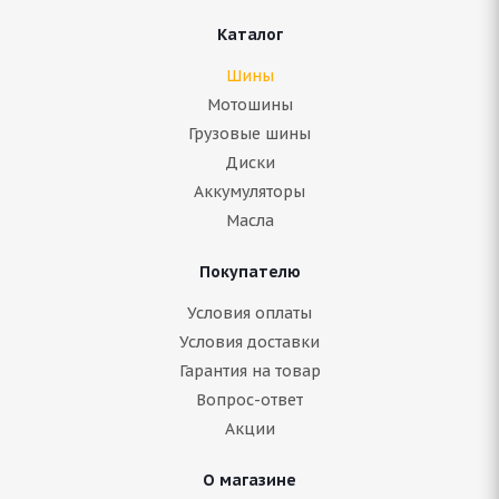
Подробнее
Каталог
Шины
Мотошины
Грузовые шины
Диски
Аккумуляторы
Масла
Покупателю
ARIVO Winmaster ARW 2 235/60 R17 102H
Условия оплаты
Условия доставки
Гарантия на товар
Нет в наличии
Вопрос-ответ
7 800
руб.
Акции
Подробнее
О магазине