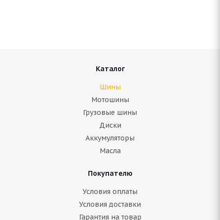
В наличии (осталось 5 шт.)
10 411
руб.
Подробнее
Каталог
Шины
Мотошины
Грузовые шины
Диски
Аккумуляторы
Масла
Покупателю
Arivo WINMASTER PROX ARW3 235/55 R20 105H
Условия оплаты
Условия доставки
Гарантия на товар
Нет в наличии