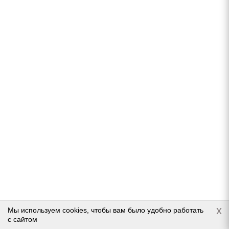
Nokian Tyres Hakkapeliitta R5 SUV 235/55 R20 102R
Нет в наличии
34 150
руб.
Подробнее
x
Мы используем cookies, чтобы вам было удобно работать
с сайтом