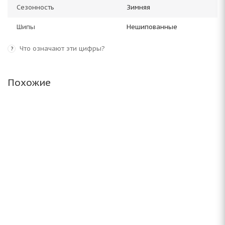
Сезонность
Зимняя
Шипы
Нешипованные
Что означают эти цифры?
?
Похожие
ARIVO Winmaster ProX ARW 3 235/55 R20 105H