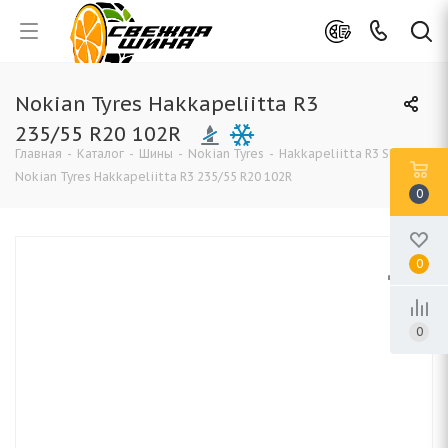
Nokian Tyres Hakkapeliitta R3
235/55 R20 102R
Главная
-
Каталог
-
Шины
-
Nokian Tyres
-
Hakkapeliitta R3 SUV
-
Nokian Tyres Hakkapeliitta R3 235/55 R20 102R
0
0
0