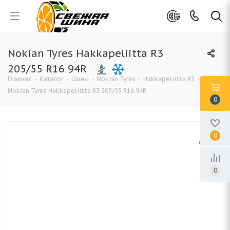
Nokian Tyres Hakkapeliitta R3
205/55 R16 94R
Главная
-
Каталог
-
Шины
-
Nokian Tyres
-
Hakkapeliitta R3
-
Nokian Tyres Hakkapeliitta R3 205/55 R16 94R
0
0
0