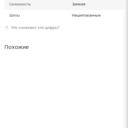
Сезонность
Зимняя
Шипы
Нешипованные
Что означают эти цифры?
?
Похожие
Antares Grip 20 205/55 R16 91H