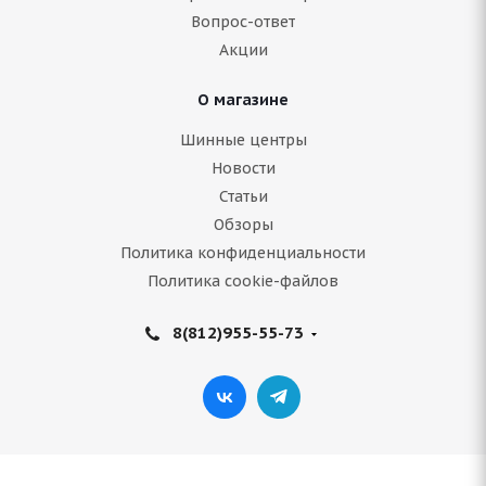
Вопрос-ответ
4 729
руб.
Акции
Подробнее
О магазине
Шинные центры
Новости
Статьи
Обзоры
Политика конфиденциальности
Политика cookie-файлов
8(812)955-55-73
ARIVO Winmaster ARW 2 205/55 R16 91H
В наличии (менее 4 шт.)
4 996
руб.