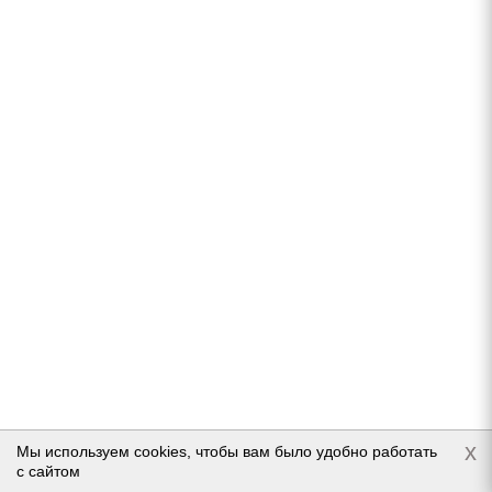
Нет в наличии
7 774
руб.
Подробнее
Continental ContiWinterContact TS 830 205/55 R16
91T
x
Мы используем cookies, чтобы вам было удобно работать
с сайтом