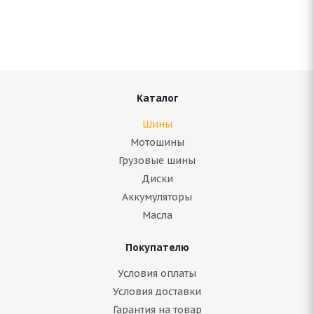
Нет в наличии
4 660
руб.
Подробнее
Каталог
Шины
Мотошины
Грузовые шины
Диски
Аккумуляторы
Масла
Покупателю
ARIVO Carlorful A/S 205/55 R16 94V
Условия оплаты
Условия доставки
Гарантия на товар
В наличии (менее 4 шт.)