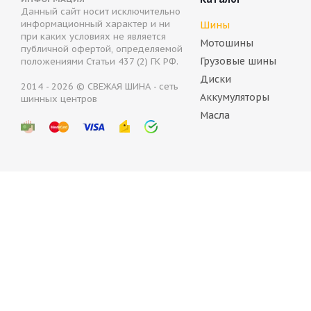
Данный сайт носит исключительно
Autogreen Snow Chaser 2 AW08 205/55 R16 91H
B
информационный характер и ни
Шины
при каких условиях не является
Мотошины
публичной офертой, определяемой
Нет в наличии
Грузовые шины
положениями Статьи 437 (2) ГК РФ.
4 274
руб.
6
Диски
2014 - 2026 © СВЕЖАЯ ШИНА - сеть
Аккумуляторы
шинных центров
Масла
BELSHINA ArtmotionSnow 205/55 R16 91T
Belshi
В наличии (менее 4 шт.)
В на