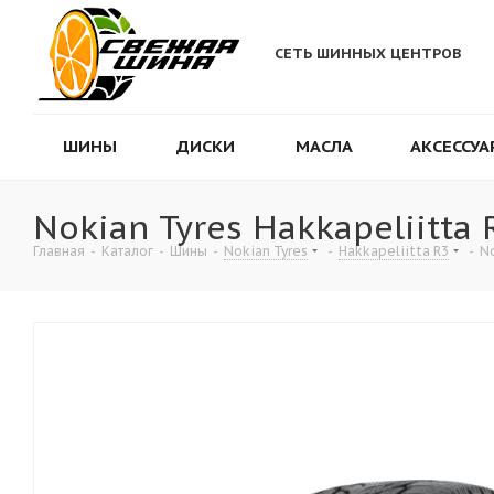
СЕТЬ ШИННЫХ ЦЕНТРОВ
ШИНЫ
ДИСКИ
МАСЛА
АКСЕССУА
Nokian Tyres Hakkapeliitta
Главная
-
Каталог
-
Шины
-
Nokian Tyres
-
Hakkapeliitta R3
-
No