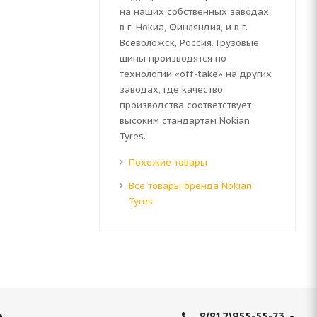
на наших собственных заводах
в г. Нокиа, Финляндия, и в г.
Всеволожск, Россия. Грузовые
шины производятся по
технологии «off-take» на других
заводах, где качество
производства соответствует
высоким стандартам Nokian
Tyres.
Похожие товары
Все товары бренда Nokian
Tyres
8(812)955-55-73
е