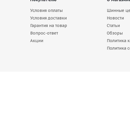
arum Polaris 5 205/55 R16 94H
Условия оплаты
Шинные ц
Условия доставки
Новости
В наличии (осталось 4 шт.)
Гарантия на товар
Статьи
 350
руб.
Вопрос-ответ
Обзоры
Акции
Политика 
Политика c
na BEL-317 205/55 R16 91T
Belshina BEL-317S 205/55 R16 
личии (осталось 5 шт.)
Нет в наличии