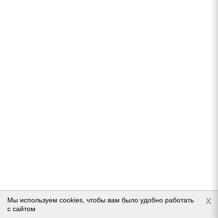
Нет в наличии
Подробнее
Goodyear UltraGrip Ice 2 235/45 R18 98T
x
Мы используем cookies, чтобы вам было удобно работать
с сайтом
Нет в наличии