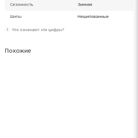
Сезонность
Зимняя
Шипы
Нешипованные
Что означают эти цифры?
?
Похожие
Antares Grip Winter Plus 235/45 R18