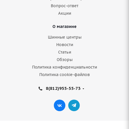
Вопрос-ответ
5 750
руб.
Акции
Подробнее
О магазине
Шинные центры
Новости
Статьи
Обзоры
Политика конфиденциальности
Политика cookie-файлов
8(812)955-55-73
ARIVO Carlorful A/S 235/45 R18 98W
В наличии (менее 4 шт.)
6 514
руб.