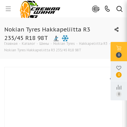
Nokian Tyres Hakkapeliitta R3
235/45 R18 98T
Главная
-
Каталог
-
Шины
-
Nokian Tyres
-
Hakkapeliitta R3
-
Nokian Tyres Hakkapeliitta R3 235/45 R18 98T
0
0
0