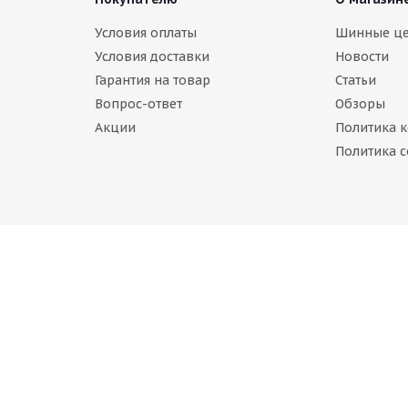
Artmotion All Seasons 215/60 R16 91H
Условия оплаты
Шинные ц
Условия доставки
Новости
ии (менее 4 шт.)
Гарантия на товар
Статьи
б.
Вопрос-ответ
Обзоры
Акции
Политика 
Политика c
ter T/A KSI 215/60 R16 95T