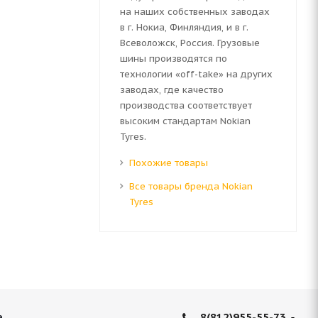
на наших собственных заводах
в г. Нокиа, Финляндия, и в г.
Всеволожск, Россия. Грузовые
шины производятся по
технологии «off-take» на других
заводах, где качество
производства соответствует
высоким стандартам Nokian
Tyres.
Похожие товары
Все товары бренда Nokian
Tyres
8(812)955-55-73
е