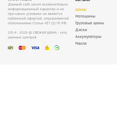
Данный сайт носит исключительно
Armstrong Tru-Trac AT 215/60 R16 99V
BELSHINA 
информационный характер и ни
Шины
при каких условиях не является
Мотошины
публичной офертой, определяемой
Нет в наличии
В налич
Грузовые шины
положениями Статьи 437 (2) ГК РФ.
5 342
ру
Диски
2014 - 2026 © СВЕЖАЯ ШИНА - сеть
Аккумуляторы
шинных центров
Масла
Belshina BEL-377 215/60 R16 95H
BF Goodrich Win
В наличии (осталось 4 шт.)
Нет в наличии