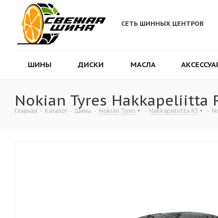
СЕТЬ ШИННЫХ ЦЕНТРОВ
ШИНЫ
ДИСКИ
МАСЛА
АКСЕССУА
Nokian Tyres Hakkapeliitta
Главная
-
Каталог
-
Шины
-
Nokian Tyres
-
Hakkapeliitta R3
-
No