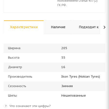
положениями Статьи 437 (2)
ГК РФ.
Характеристики
Наличие
Подходит к авто
Ширина
205
Высота
55
Диаметр
16
Производитель
Ikon Tyres (Nokian Tyres)
Сезонность
Зимняя
Шипы
Нешипованные
Что означают эти цифры?
?