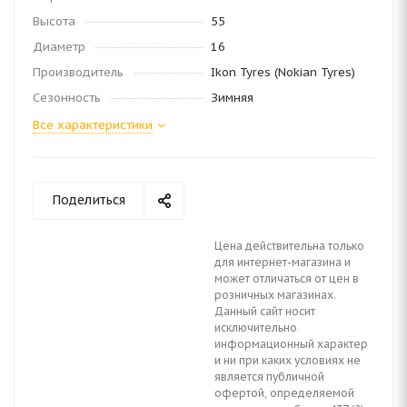
Высота
55
Диаметр
16
Производитель
Ikon Tyres (Nokian Tyres)
Сезонность
Зимняя
Все характеристики
Поделиться
Цена действительна только
для интернет-магазина и
может отличаться от цен в
розничных магазинах.
Данный сайт носит
исключительно
информационный характер
и ни при каких условиях не
является публичной
офертой, определяемой