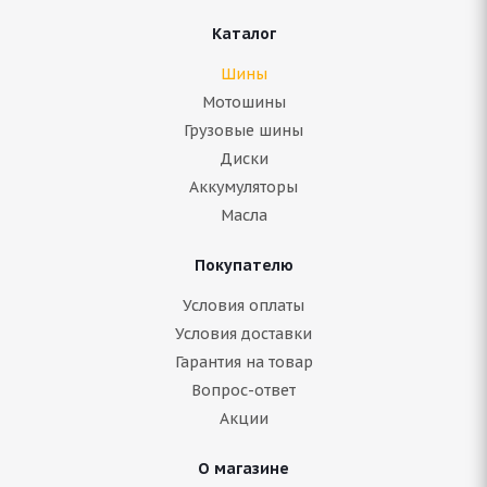
Подробнее
Каталог
Шины
Мотошины
Грузовые шины
Диски
Аккумуляторы
Масла
Покупателю
ARIVO Carlorful A/S 205/55 R16 94V
Условия оплаты
Условия доставки
Гарантия на товар
В наличии (менее 4 шт.)
Вопрос-ответ
4 729
руб.
Акции
Подробнее
О магазине