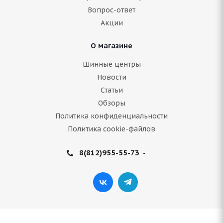
5 130
руб.
Вопрос-ответ
Акции
Подробнее
О магазине
Шинные центры
Новости
Статьи
Обзоры
Политика конфиденциальности
Политика cookie-файлов
8(812)955-55-73
ARIVO Carlorful A/S 225/50 R17 98W
В наличии (менее 4 шт.)
6 111
руб.