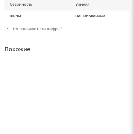
Сезонность
Зимняя
Шипы
Нешипованные
Что означают эти цифры?
?
Похожие
Altenzo Sports Tempest 225/50 R17 98H