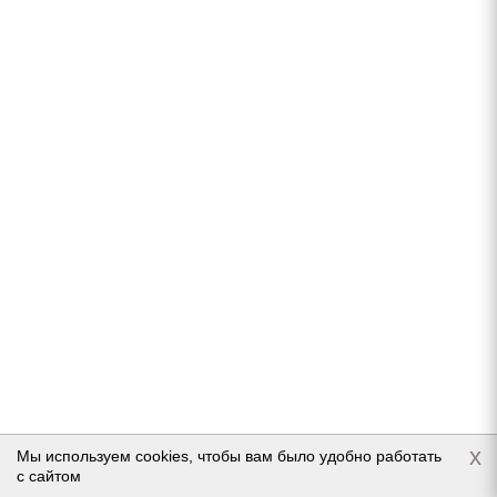
Подробнее
Continental ContiVikingContact 6 RunFlat 225/50
R17 94T
Нет в наличии
x
Мы используем cookies, чтобы вам было удобно работать
с сайтом
Подробнее