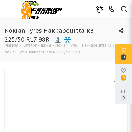
Nokian Tyres Hakkapeliitta R3
225/50 R17 98R
Главная
-
Каталог
-
Шины
-
Nokian Tyres
-
Hakkapeliitta R3
-
Nokian Tyres Hakkapeliitta R3 225/50 R17 98R
0
0
0