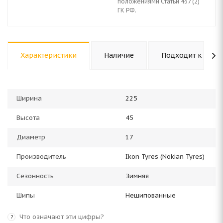
положениями Статьи 437 (2)
ГК РФ.
Характеристики
Наличие
Подходит к авто
Ширина
225
Высота
45
Диаметр
17
Производитель
Ikon Tyres (Nokian Tyres)
Сезонность
Зимняя
Шипы
Нешипованные
Что означают эти цифры?
?