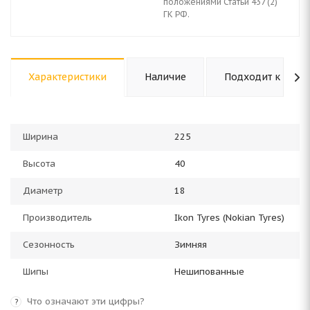
положениями Статьи 437 (2)
ГК РФ.
Характеристики
Наличие
Подходит к авто
Ширина
225
Высота
40
Диаметр
18
Производитель
Ikon Tyres (Nokian Tyres)
Сезонность
Зимняя
Шипы
Нешипованные
Что означают эти цифры?
?