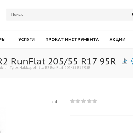
РЫ
УСЛУГИ
ПРОКАТ ИНСТРУМЕНТА
АКЦИИ
 R2 RunFlat 205/55 R17 95R
kian Tyres Hakkapeliitta R2 RunFlat 205/55 R17 95R