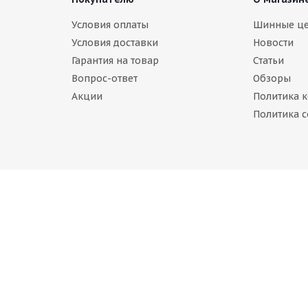
idgestone Blizzak LM005 205/55 R17 95V
Условия оплаты
Шинные ц
Условия доставки
Новости
Нет в наличии
Гарантия на товар
Статьи
1 778
руб.
Вопрос-ответ
Обзоры
Акции
Политика 
Политика c
2021)
CENTARA WINTER RX621 205/55 R17 91H
Нет в наличии