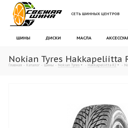
СЕТЬ ШИННЫХ ЦЕНТРОВ
ШИНЫ
ДИСКИ
МАСЛА
АКСЕССУА
Nokian Tyres Hakkapeliitta
Главная
-
Каталог
-
Шины
-
Nokian Tyres
-
Hakkapeliitta R2
-
No