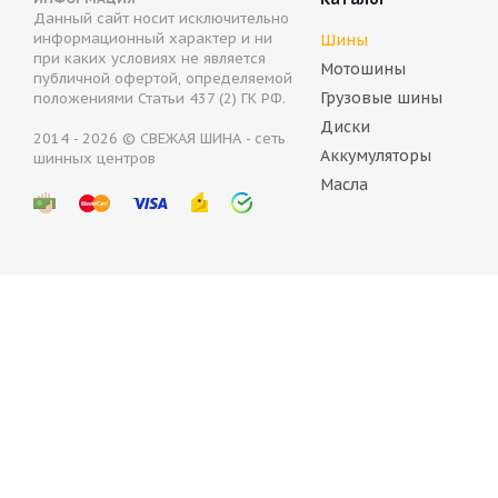
Данный сайт носит исключительно
Bridgestone Blizzak LM001 Evo 205/55 R17 91H
Br
информационный характер и ни
Шины
при каких условиях не является
Мотошины
публичной офертой, определяемой
Нет в наличии
Грузовые шины
положениями Статьи 437 (2) ГК РФ.
15 610
руб.
1
Диски
2014 - 2026 © СВЕЖАЯ ШИНА - сеть
Аккумуляторы
шинных центров
Масла
BRIDGESTONE BLIZZAK LM005 Run Flat 205/55 R17 95V (
Нет в наличии