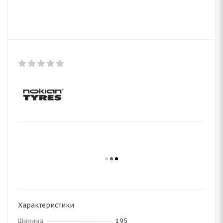
Характеристики
Ширина
195