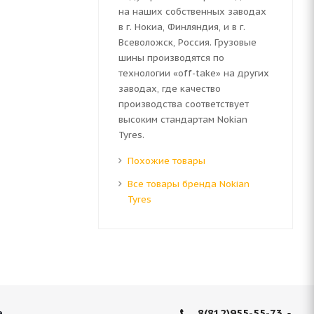
на наших собственных заводах
в г. Нокиа, Финляндия, и в г.
Всеволожск, Россия. Грузовые
шины производятся по
технологии «off-take» на других
заводах, где качество
производства соответствует
высоким стандартам Nokian
Tyres.
Похожие товары
Все товары бренда Nokian
Tyres
8(812)955-55-73
е