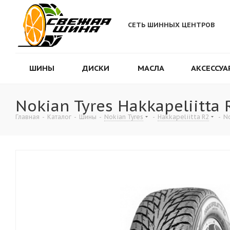
СЕТЬ ШИННЫХ ЦЕНТРОВ
ШИНЫ
ДИСКИ
МАСЛА
АКСЕССУА
Nokian Tyres Hakkapeliitta
Главная
-
Каталог
-
Шины
-
Nokian Tyres
-
Hakkapeliitta R2
-
No