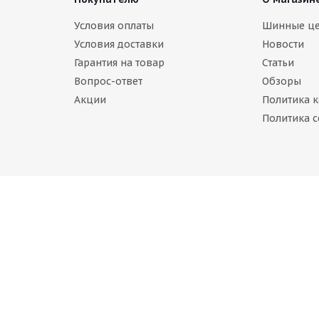
arum Polaris 5 205/55 R16 94H
Условия оплаты
Шинные ц
Условия доставки
Новости
В наличии (осталось 4 шт.)
Гарантия на товар
Статьи
 350
руб.
Вопрос-ответ
Обзоры
Акции
Политика 
Политика c
na BEL-317 205/55 R16 91T
Belshina BEL-317S 205/55 R16 
личии (осталось 5 шт.)
Нет в наличии