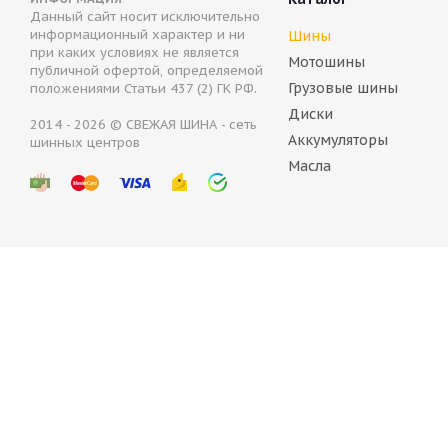
Данный сайт носит исключительно
Autogreen Snow Chaser 2 AW08 205/55 R16 91H
B
информационный характер и ни
Шины
при каких условиях не является
Мотошины
публичной офертой, определяемой
Нет в наличии
Грузовые шины
положениями Статьи 437 (2) ГК РФ.
4 274
руб.
6
Диски
2014 - 2026 © СВЕЖАЯ ШИНА - сеть
Аккумуляторы
шинных центров
Масла
BELSHINA ArtmotionSnow 205/55 R16 91T
Belshi
В наличии (менее 4 шт.)
В на