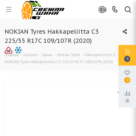
NOKIAN Tyres Hakkapeliitta C3
225/55 R17C 109/107R (2020)
Главная
-
Каталог
-
Шины
-
Nokian Tyres
-
Hakkapeliitta C3
-
0
NOKIAN Tyres Hakkapeliitta C3 225/55 R17C 109/107R (2020)
0
0