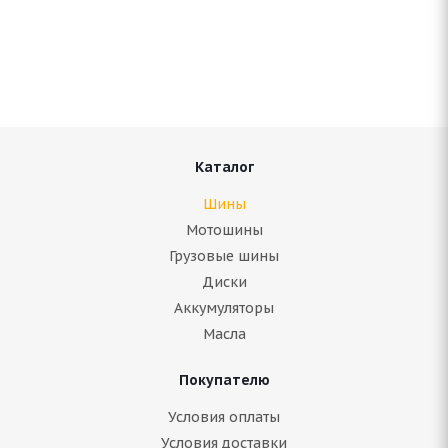
Antares Grip 60 ice 225/55 R17 97T
В наличии (осталось 4 шт.)
6 192
руб.
Подробнее
Каталог
Шины
Мотошины
Грузовые шины
Диски
Аккумуляторы
Масла
Покупателю
ARIVO ICE CLAW ARW7 225/55 R17 101H
Условия оплаты
Условия доставки