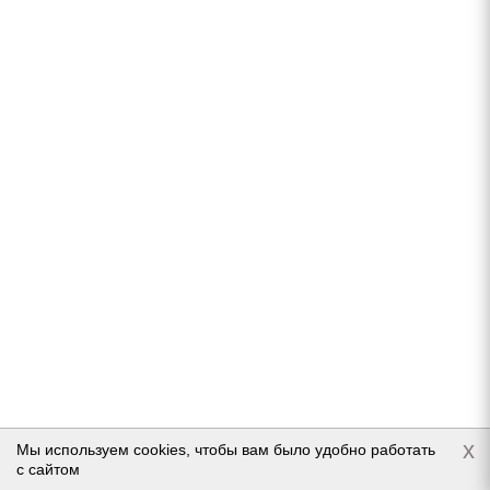
Нет в наличии
6 850
руб.
Подробнее
Goodride SW618 225/55 R17 101H
x
Мы используем cookies, чтобы вам было удобно работать
Нет в наличии
с сайтом