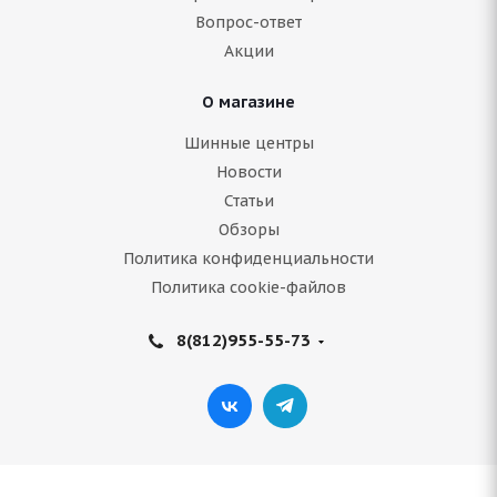
Вопрос-ответ
6 130
руб.
Акции
Подробнее
О магазине
Шинные центры
Новости
Статьи
Обзоры
Политика конфиденциальности
Политика cookie-файлов
8(812)955-55-73
Bridgestone Blizzak Spike-01 275/50 R20 113T
Нет в наличии