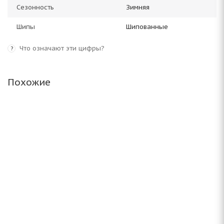
Сезонность
Зимняя
Шипы
Шипованные
Что означают эти цифры?
?
Похожие
ARIVO ICE CLAW ARW7 275/50 R20 113T