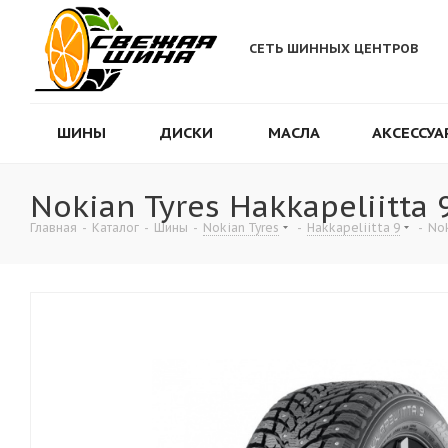
СЕТЬ ШИННЫХ ЦЕНТРОВ
ШИНЫ
ДИСКИ
МАСЛА
АКСЕССУА
Nokian Tyres Hakkapeliitta 
Главная
-
Каталог
-
Шины
-
Nokian Tyres
-
Hakkapeliitta 9
-
Nok