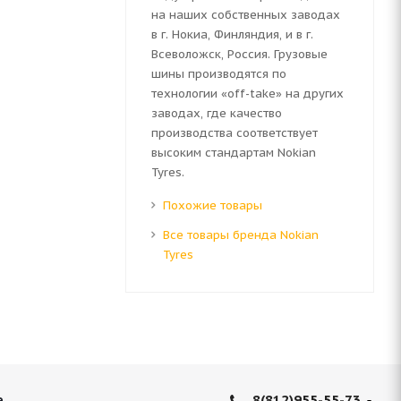
на наших собственных заводах
в г. Нокиа, Финляндия, и в г.
Всеволожск, Россия. Грузовые
шины производятся по
технологии «off-take» на других
заводах, где качество
производства соответствует
высоким стандартам Nokian
Tyres.
Похожие товары
Все товары бренда Nokian
Tyres
8(812)955-55-73
е