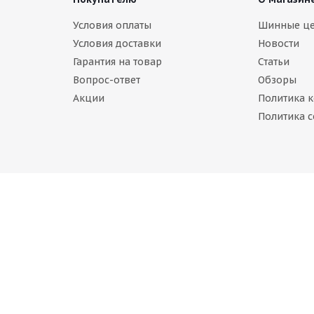
one Blizzak Spike 02 215/55 R17 98T
Условия оплаты
Шинные ц
Условия доставки
Новости
 наличии
Гарантия на товар
Статьи
руб.
Вопрос-ответ
Обзоры
Акции
Политика 
Политика c
gestone ICE 215/55 R17 94S
Bridgestone ICE 215/55 R17 9
ет в наличии
Нет в наличии