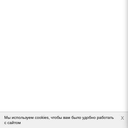
Pirelli Ice Zero 2 235/65 R18 110T
В наличии (осталось 5 шт.)
19 498
руб.
Подробнее
x
Мы используем cookies, чтобы вам было удобно работать
с сайтом