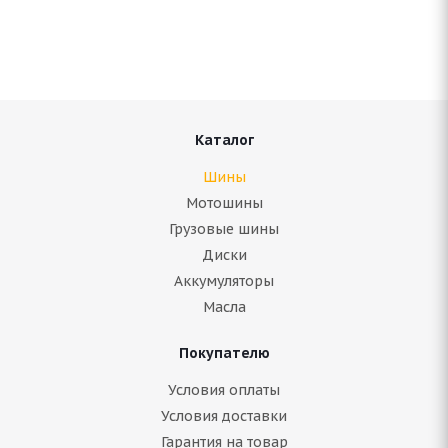
В наличии (осталось 5 шт.)
10 090
руб.
Подробнее
Каталог
Шины
Мотошины
Грузовые шины
Диски
Аккумуляторы
Масла
Покупателю
Bridgestone Blizzak Spike 02 235/65 R18 110T
Условия оплаты
Условия доставки
Гарантия на товар
Нет в наличии