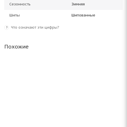
Сезонность
Зимняя
Шипы
Шипованные
Что означают эти цифры?
?
Похожие
Armstrong SKI-TRAC S 235/65 R18 110T