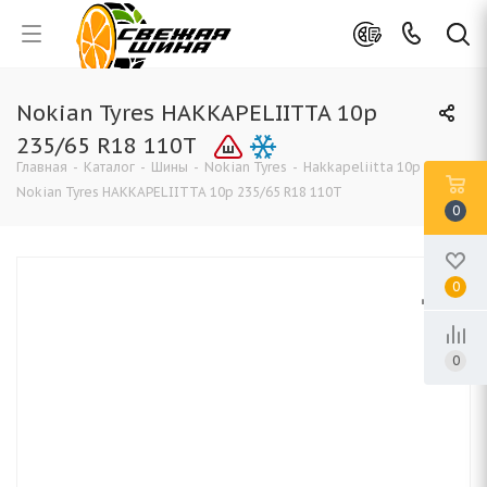
Nokian Tyres HAKKAPELIITTA 10p
235/65 R18 110T
Главная
-
Каталог
-
Шины
-
Nokian Tyres
-
Hakkapeliitta 10p SUV
-
Nokian Tyres HAKKAPELIITTA 10p 235/65 R18 110T
0
0
0