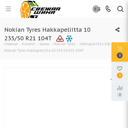
Nokian Tyres Hakkapeliitta 10
235/50 R21 104T
Главная
-
Каталог
-
Шины
-
Nokian Tyres
-
Hakkapeliitta 10p
-
Nokian Tyres Hakkapeliitta 10 235/50 R21 104T
0
0
0