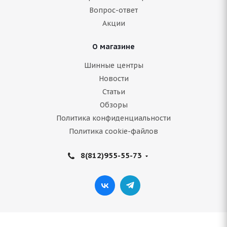
Вопрос-ответ
10 115
руб.
Акции
Подробнее
О магазине
Шинные центры
Новости
Статьи
Обзоры
Политика конфиденциальности
Политика cookie-файлов
8(812)955-55-73
Tracmax X-Privilo S500 235/50 R21 101T
В наличии (осталось 5 шт.)
10 790
руб.