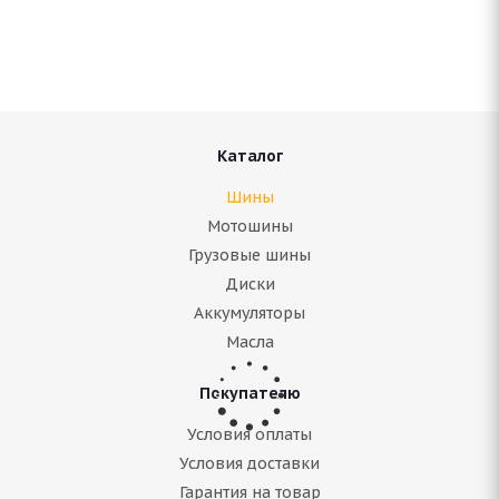
В наличии (осталось 5 шт.)
9 311
руб.
Подробнее
Каталог
Шины
Мотошины
Грузовые шины
Диски
Аккумуляторы
Масла
Покупателю
Rotalla Setula W Race S500 235/50 R21 101T
Условия оплаты
Условия доставки
Гарантия на товар
Нет в наличии