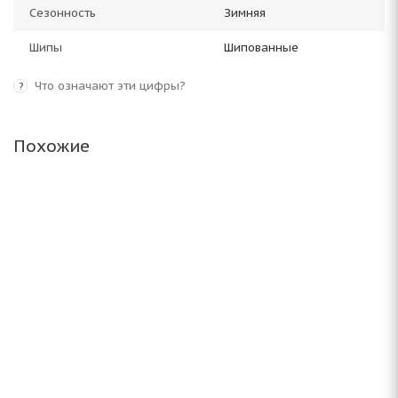
Сезонность
Зимняя
Шипы
Шипованные
Что означают эти цифры?
?
Похожие
Landspider Arctictraxx 235/50 R21 104T