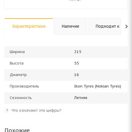
Характеристики
Наличие
Подходит к авто
Ширина
215
Высота
55
Диаметр
16
Производитель
Ikon Tyres (Nokian Tyres)
Сезонность
Летняя
Что означают эти цифры?
?
Похожие