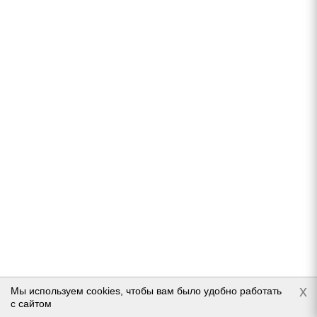
CORDIANT SPORT 3 PS-2 225/55 R16 95V
Нет в наличии
7 822
руб.
Подробнее
x
Мы используем cookies, чтобы вам было удобно работать
с сайтом