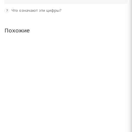
Что означают эти цифры?
?
Похожие
Altenzo Sports Comforter 225/55 ZR16 99W
Нет в наличии