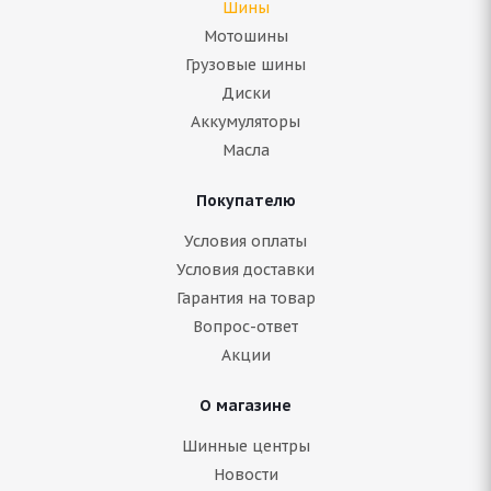
Шины
Мотошины
Грузовые шины
Диски
Аккумуляторы
Масла
Покупателю
Antares Ingens-Locus 275/50 ZR21 113W
Условия оплаты
Условия доставки
Нет в наличии
Гарантия на товар
13 615
руб.
Вопрос-ответ
Акции
Подробнее
О магазине
Шинные центры
Новости