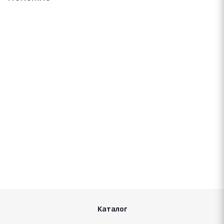
Altenzo Sports Navigator 275/50 ZR21 113W
Нет в наличии
Подробнее
Каталог