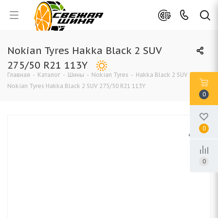
Nokian Tyres Hakka Black 2 SUV
275/50 R21 113Y
Главная
-
Каталог
-
Шины
-
Nokian Tyres
-
Hakka Black 2 SUV
-
Nokian Tyres Hakka Black 2 SUV 275/50 R21 113Y
0
0
0