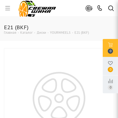
E21 (BKF)
Главная
-
Каталог
-
Диски
-
YOURWHEELS
-
E21 (BKF)
0
0
0