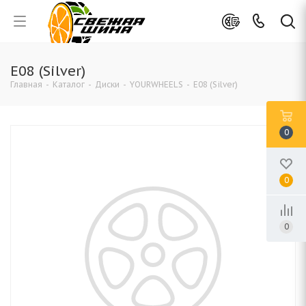
E08 (Silver)
Главная
-
Каталог
-
Диски
-
YOURWHEELS
-
E08 (Silver)
0
0
0