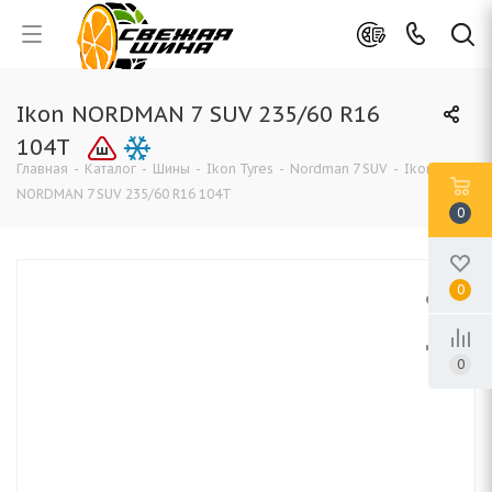
Ikon NORDMAN 7 SUV 235/60 R16
104T
Главная
-
Каталог
-
Шины
-
Ikon Tyres
-
Nordman 7 SUV
-
Ikon
NORDMAN 7 SUV 235/60 R16 104T
0
0
0