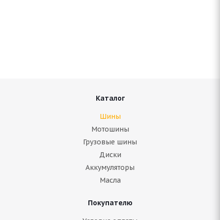
Bridgestone Blizzak Spike-01 235/60 R16 100T
Нет в наличии
Подробнее
Каталог
Шины
Мотошины
Грузовые шины
Диски
Аккумуляторы
Масла
Покупателю
Bridgestone Blizzak Spike-02 235/60 R16 100T