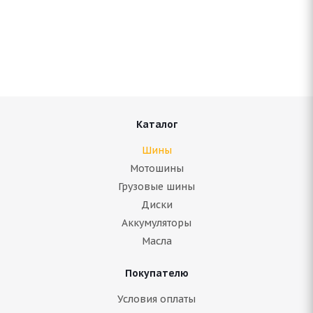
Armstrong SKI-TRAC S 235/65 R18 110T
В наличии (осталось 5 шт.)
10 090
руб.
Подробнее
Каталог
Шины
Мотошины
Грузовые шины
Диски
Аккумуляторы
Масла
Покупателю
Bridgestone Blizzak Spike 02 235/65 R18 110T
Условия оплаты