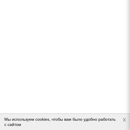
Pirelli Ice Zero 2 235/65 R18 110T
В наличии (осталось 5 шт.)
19 498
руб.
Подробнее
x
Мы используем cookies, чтобы вам было удобно работать
с сайтом