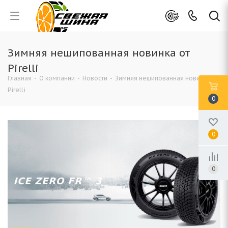
Зимняя нешипованная новинка от
Pirelli
Главная
-
О компании
-
Новости
-
Зимняя нешипованная новинка от
Pirelli
0
0
0