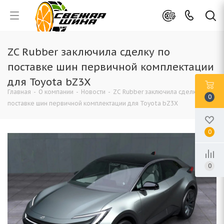
ZC Rubber заключила сделку по
поставке шин первичной комплектации
для Toyota bZ3X
Главная
-
О компании
-
Новости
-
ZC Rubber заключила сделку по
0
поставке шин первичной комплектации для Toyota bZ3X
0
0