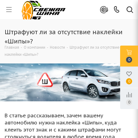
Штрафуют ли за отсутствие наклейки
«Шипы»?
Главная
-
О компании
-
Новости
-
Штрафуют ли за отсутствие
наклейки «Шипы»?
0
0
0
В статье рассказываем, зачем вашему
автомобилю нужна наклейка «Шипы», куда
клеить этот знак и с какими штрафами могут
столкнуться водителя в любое время года.