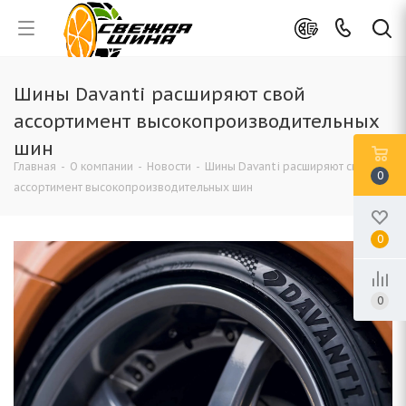
Шины Davanti расширяют свой
ассортимент высокопроизводительных
шин
Главная
-
О компании
-
Новости
-
Шины Davanti расширяют свой
0
ассортимент высокопроизводительных шин
0
0