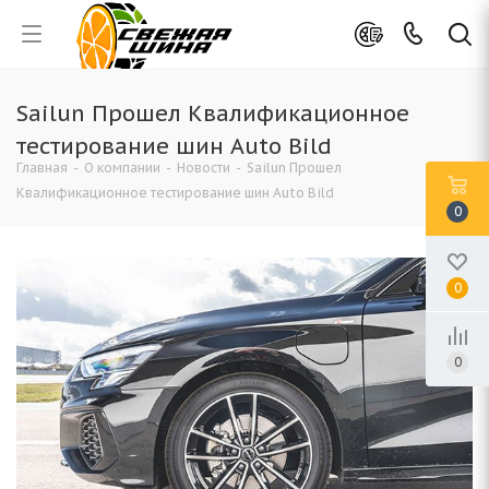
Sailun Прошел Квалификационное
тестирование шин Auto Bild
Главная
-
О компании
-
Новости
-
Sailun Прошел
Квалификационное тестирование шин Auto Bild
0
0
0