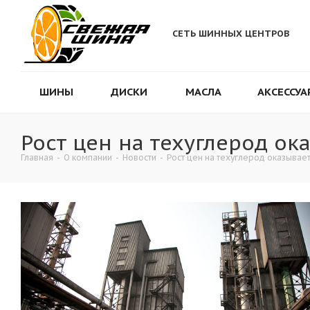
СЕТЬ ШИННЫХ ЦЕНТРОВ
ШИНЫ
ДИСКИ
МАСЛА
АКСЕССУА
Рост цен на техуглерод о
Главная
-
О компании
-
Новости
-
Рост цен на техуглерод оказывае