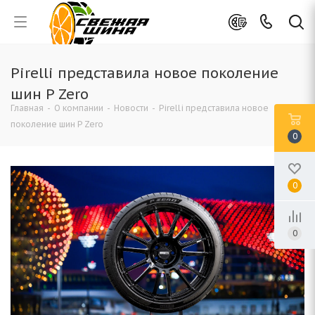
Pirelli представила новое поколение
шин P Zero
Главная
-
О компании
-
Новости
-
Pirelli представила новое
поколение шин P Zero
0
0
0