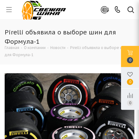
Pirelli объявила о выборе шин для
Формула-1
Главная
-
О компании
-
Новости
-
Pirelli объявила о выборе шин
для Формула-1
0
0
0