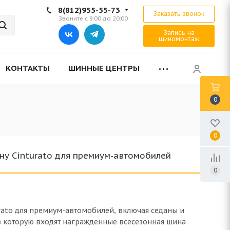
8(812)955-55-73
Заказать звонок
Звоните с 9:00 до 20:00
Запись на
шиномонтаж
КОНТАКТЫ
ШИННЫЕ ЦЕНТРЫ
0
0
ну Cinturato для премиум-автомобилей
0
rato для премиум-автомобилей, включая седаны и
 в которую входят награжденные всесезонная шина